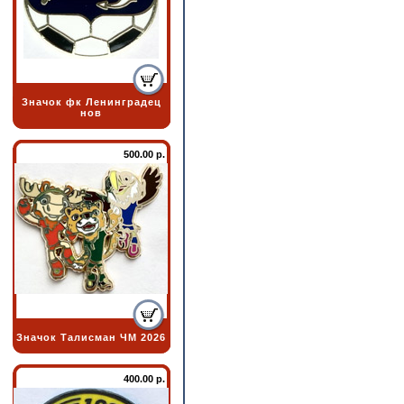
Значок фк Ленинградец
нов
500.00 р.
Значок Талисман ЧМ 2026
400.00 р.