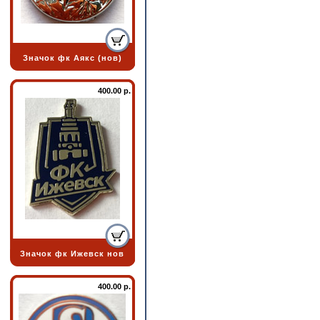
Значок фк Аякс (нов)
400.00 р.
Значок фк Ижевск нов
400.00 р.