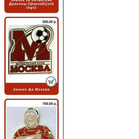
Значок хк Китайские
Драконы (Шанхай)(old
logo)
500.00 р.
Значок фк Москва
700.00 р.