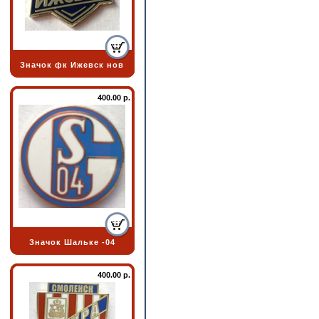
Значок фк Ижевск нов
400.00 р.
Значок Шальке -04
400.00 р.