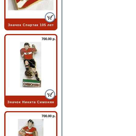
Значок Спартак 105 лет
700.00 р.
Значок Никита Симонян
700.00 р.