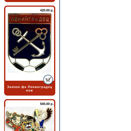
420.00 р.
Значок фк Ленинградец
нов
500.00 р.