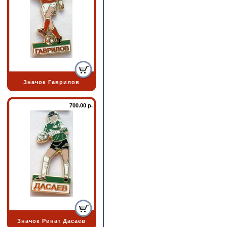
Значок Гаврилов
700.00 р.
Значок Ринат Дасаев