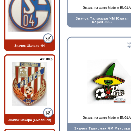
Эмаль, на цанге Made in ENGL
Значок Талисман ЧМ Южная
Корея 2002
ц
Значок Шальке -04
ар
400.00 р.
Эмаль, на цанге Made in ENGL
Значок Искара (Смоленск)
Значок Талисман ЧМ Мексика