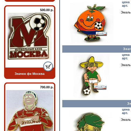
цена
арт.
500.00 р.
Эмаль,
Зна
цена
арт.
Эмаль,
Значок фк Москва
700.00 р.
З
цена
арт.
Эмаль,