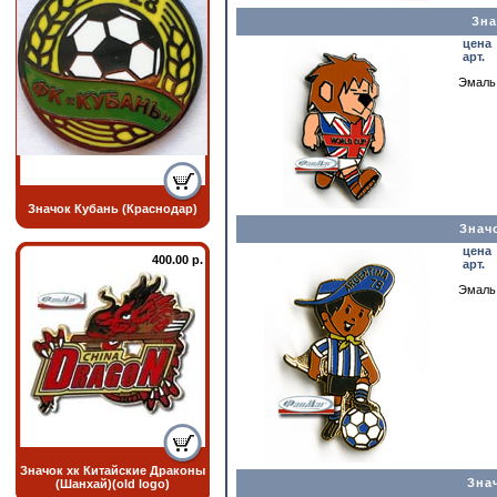
Зна
цена
арт.
Эмаль,
Значок Кубань (Краснодар)
Знач
цена
400.00 р.
арт.
Эмаль,
Значок хк Китайские Драконы
Зна
(Шанхай)(old logo)