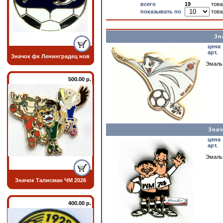
всего
19
това
показывать по
това
Зн
цена
арт.
Значок фк Ленинградец нов
Эмаль,
500.00 р.
Знач
цена
арт.
Эмаль,
Значок Талисман ЧМ 2026
400.00 р.