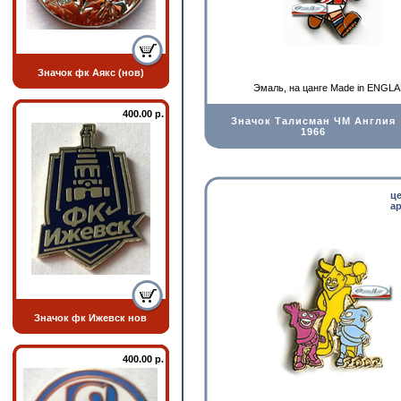
Значок фк Аякс (нов)
Эмаль, на цанге Made in ENGL
400.00 р.
Значок Талисман ЧМ Англия
1966
ц
ар
Значок фк Ижевск нов
400.00 р.