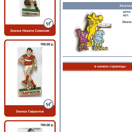
Значо
цена
арт.
Эмаль,
Значок Никита Симонян
700.00 р.
в начало страницы
Значок Гаврилов
700.00 р.