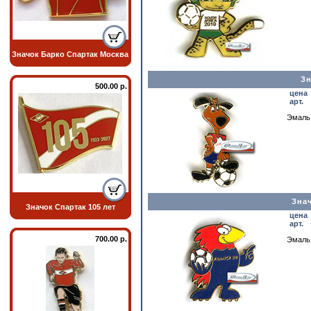
Значок Барко Спартак Москва
Зн
500.00 р.
цена
арт.
Эмаль,
Зна
Значок Спартак 105 лет
цена
арт.
700.00 р.
Эмаль,