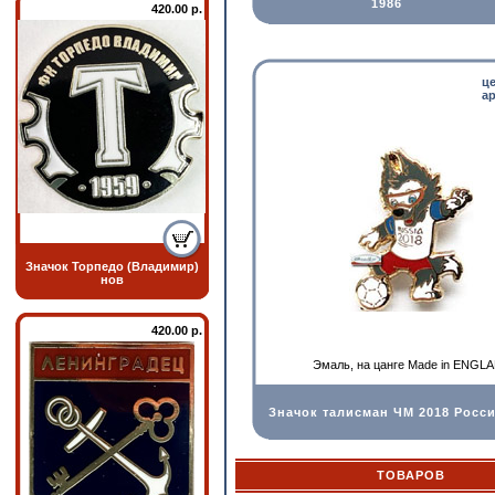
1986
420.00 р.
ц
ар
Значок Торпедо (Владимир)
нов
420.00 р.
Эмаль, на цанге Made in ENGL
Значок талисман ЧМ 2018 Росс
ТОВАРОВ