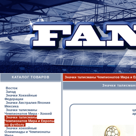
КАТАЛОГ ТОВАРОВ
Значки талисманы Чемпионатов Мира и 
Значки талисман
Восток
Запад
Значки Хоккейные
Федерации
Значки Австралия Япония
Мексика
Значки талисманы
ц
Чемпионатов Мира - Хоккей
ар
Значки талисманы
Чемпионатов Мира и Европы
по футболу
Значки хоккейные
Олимпиады и Чемпионаты
Мира