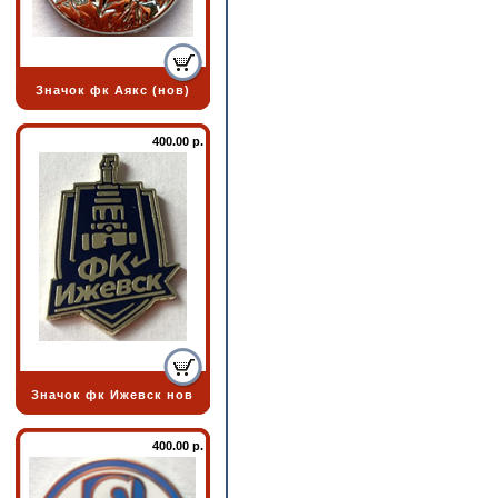
Значок фк Аякс (нов)
400.00 р.
Значок фк Ижевск нов
400.00 р.