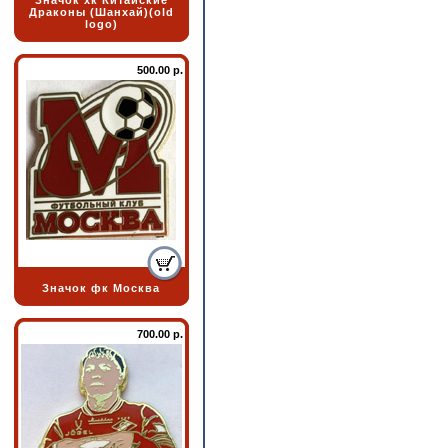
Значок хк Китайские
Драконы (Шанхай)(old
logo)
500.00 р.
Значок фк Москва
700.00 р.