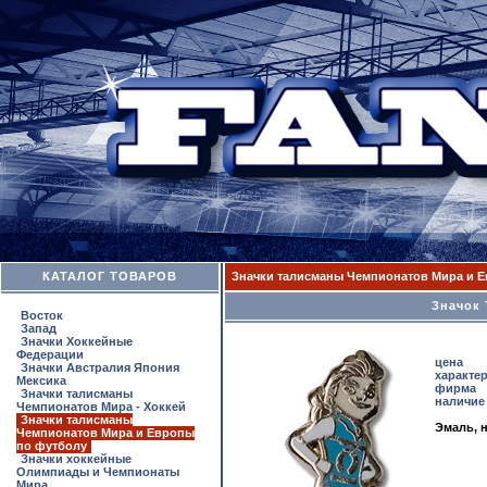
КАТАЛОГ ТОВАРОВ
Значки талисманы Чемпионатов Мира и 
Значок
Восток
Запад
Значки Хоккейные
Федерации
цена
Значки Австралия Япония
характе
Мексика
фирма
Значки талисманы
наличие
Чемпионатов Мира - Хоккей
Значки талисманы
Эмаль, н
Чемпионатов Мира и Европы
по футболу
Значки хоккейные
Олимпиады и Чемпионаты
Мира