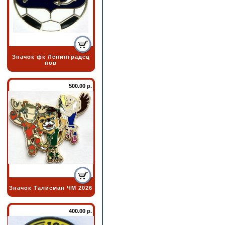
Значок фк Ленинградец
нов
500.00 р.
Значок Талисман ЧМ 2026
400.00 р.