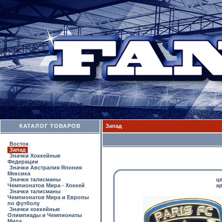
КАТАЛОГ ТОВАРОВ
Запад
Восток
Запад
Значки Хоккейные
Федерации
Значки Австралия Япония
Мексика
Значки талисманы
ц
Чемпионатов Мира - Хоккей
ар
Значки талисманы
Чемпионатов Мира и Европы
по футболу
Значки хоккейные
Олимпиады и Чемпионаты
Мира