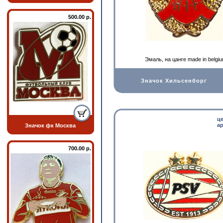
500.00 р.
Эмаль, на цанге made in belgi
Значок Хильсенборг
ц
ар
Значок фк Москва
700.00 р.