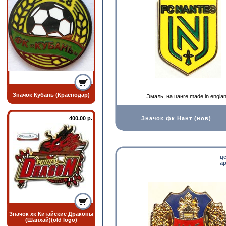
Значок Кубань (Краснодар)
Эмаль, на цанге made in engla
400.00 р.
Значок фк Нант (нов)
ц
ар
Значок хк Китайские Драконы
(Шанхай)(old logo)