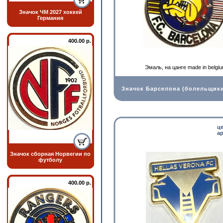
Значок ЧМ 2027 хоккей
Германия
400.00 р.
Эмаль, на цанге made in belgi
Значок Барселона (болельщик
ц
ар
Значок сборная Норвегии по
футболу
400.00 р.