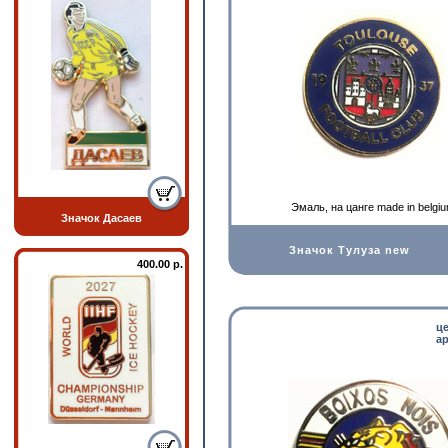
Эмаль, на цанге made in belgi
Значок Дасаев
Значок Тулуза new
400.00 р.
ц
ар