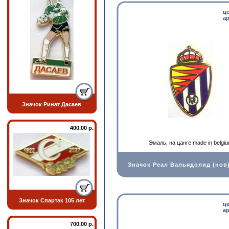
ц
ар
Значок Ринат Дасаев
400.00 р.
Эмаль, на цанге made in belgi
Значок Реал Вальядолид (нов
Значок Спартак 105 лет
ц
ар
700.00 р.