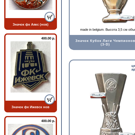
Значок фк Аякс (нов)
made in belgium. Высота 3,5 см об
400.00 р.
Значок Кубок Лиги Чемпионо
(3-D)
ц
ар
Значок фк Ижевск нов
400.00 р.