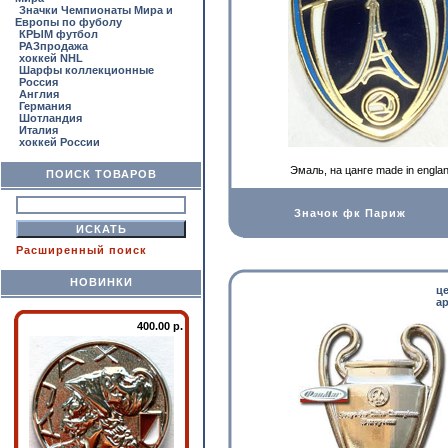
Значки Чемпионаты Мира и
Европы по фуболу
КРЫМ футбол
РАЗпродажа
хоккей NHL
Шарфы коллекционные
Россия
Англия
Германия
Шотландия
Италия
хоккей России
Эмаль, на цанге made in engla
ПОИСК ТОВАРОВ
Значок фк Париж
Расширенный поиск
НОВИНКИ
ц
ар
400.00 р.