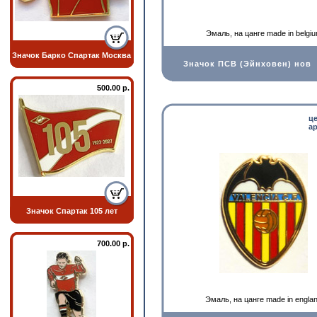
Эмаль, на цанге made in belgi
Значок Барко Спартак Москва
Значок ПСВ (Эйнховен) нов
500.00 р.
ц
ар
Значок Спартак 105 лет
700.00 р.
Эмаль, на цанге made in engla