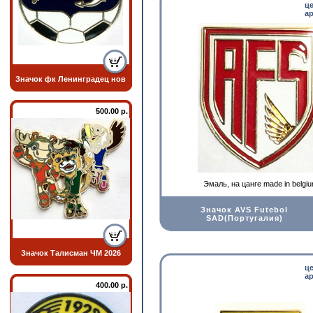
ц
ар
Значок фк Ленинградец нов
500.00 р.
Эмаль, на цанге made in belgi
Значок AVS Futebol
SAD(Португалия)
Значок Талисман ЧМ 2026
ц
ар
400.00 р.