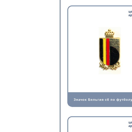
ц
ар
Значок Бельгия сб по футбол
ц
ар