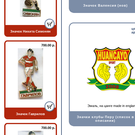
Значок Валенсия (нов)
ц
Значок Никита Симонян
ар
700.00 р.
Эмаль, на цанге made in engla
Значок Гаврилов
Значки клубы Перу (список в
описании)
700.00 р.