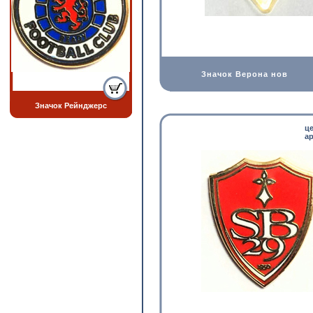
Значок Верона нов
Значок Рейнджерс
ц
ар