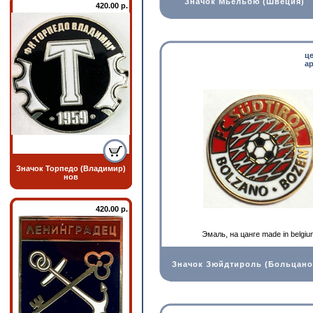
Значок Мьельбю (Швеция)
420.00 р.
ц
ар
Значок Торпедо (Владимир)
нов
420.00 р.
Эмаль, на цанге made in belgiu
Значок Зюйдтироль (Больцано