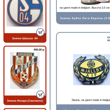
на цанге made in belgium. Высота 3,5 
Значок Кубок Лиги Европы (3-D
ц
Значок Шальке -04
ар
400.00 р.
Эмаль, на цанге made in belgi
Значок Искара (Смоленск)