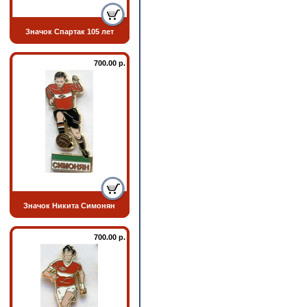
Значок Спартак 105 лет
700.00 р.
Значок Никита Симонян
700.00 р.