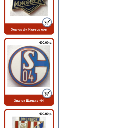
Значок фк Ижевск нов
400.00 р.
Значок Шальке -04
400.00 р.