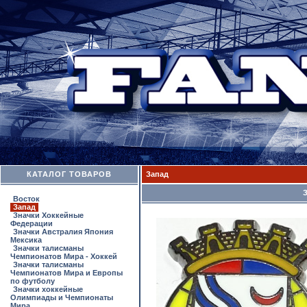
КАТАЛОГ ТОВАРОВ
Запад
Восток
Запад
Значки Хоккейные
Федерации
Значки Австралия Япония
Мексика
Значки талисманы
Чемпионатов Мира - Хоккей
Значки талисманы
Чемпионатов Мира и Европы
по футболу
Значки хоккейные
Олимпиады и Чемпионаты
Мира