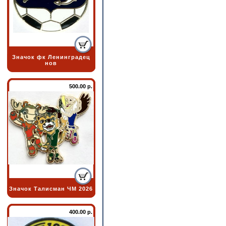
Значок фк Ленинградец
нов
500.00 р.
Значок Талисман ЧМ 2026
400.00 р.