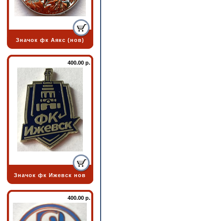
Значок фк Аякс (нов)
400.00 р.
Значок фк Ижевск нов
400.00 р.