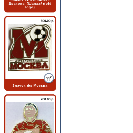
Значок хк Китайские
Драконы (Шанхай)(old
logo)
500.00 р.
Значок фк Москва
700.00 р.