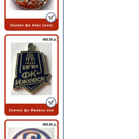
Значок фк Аякс (нов)
400.00 р.
Значок фк Ижевск нов
400.00 р.