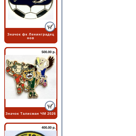
Значок фк Ленинградец
нов
500.00 р.
Значок Талисман ЧМ 2026
400.00 р.