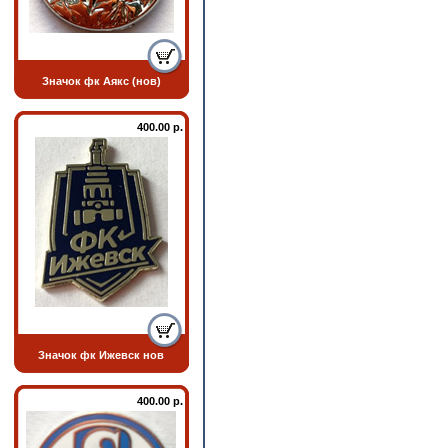
Значок фк Аякс (нов)
400.00 р.
Значок фк Ижевск нов
400.00 р.