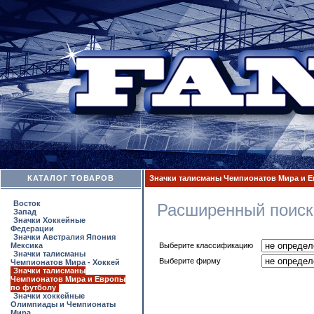
КАТАЛОГ ТОВАРОВ
Значки талисманы Чемпионатов Мира и 
Восток
Расширенный поиск
Запад
Значки Хоккейные
Федерации
Значки Австралия Япония
Мексика
Выберите классификацию
Значки талисманы
Выберите фирму
Чемпионатов Мира - Хоккей
Значки талисманы
Чемпионатов Мира и Европы
по футболу
Значки хоккейные
Олимпиады и Чемпионаты
Мира