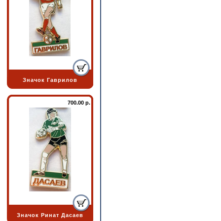
Значок Гаврилов
700.00 р.
Значок Ринат Дасаев