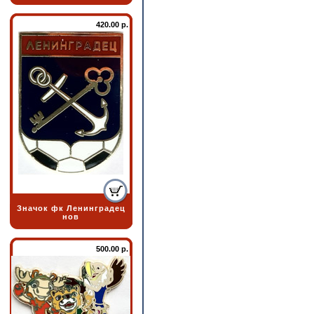
420.00 р.
Значок фк Ленинградец
нов
500.00 р.