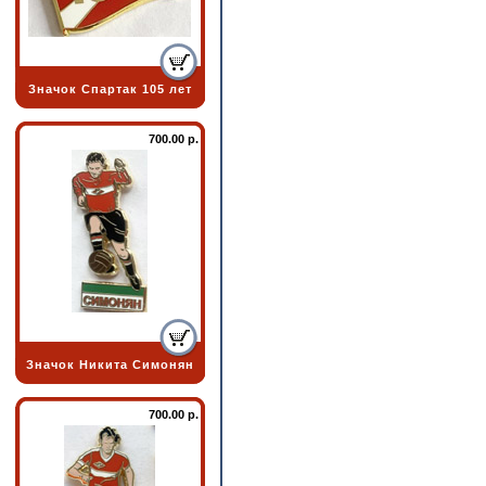
Значок Спартак 105 лет
700.00 р.
Значок Никита Симонян
700.00 р.