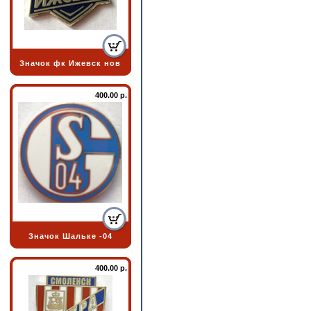
Значок фк Ижевск нов
400.00 р.
Значок Шальке -04
400.00 р.