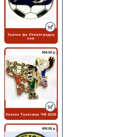
Значок фк Ленинградец
нов
500.00 р.
Значок Талисман ЧМ 2026
400.00 р.