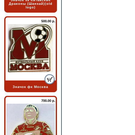
Значок хк Китайские
Драконы (Шанхай)(old
logo)
500.00 р.
Значок фк Москва
700.00 р.