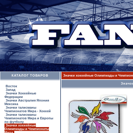
КАТАЛОГ ТОВАРОВ
Значки хоккейные Олимпиады и Чемпион
Значо
Восток
Запад
Значки Хоккейные
Федерации
Значки Австралия Япония
Мексика
Значки талисманы
Чемпионатов Мира - Хоккей
Значки талисманы
Чемпионатов Мира и Европы
по футболу
Значки хоккейные
Олимпиады и Чемпионаты
Мира