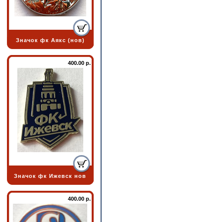
Значок фк Аякс (нов)
400.00 р.
Значок фк Ижевск нов
400.00 р.