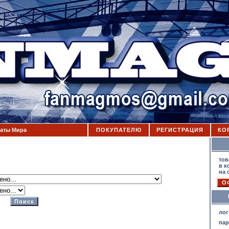
аты Мира
ПОКУПАТЕЛЮ
РЕГИСТРАЦИЯ
КО
К
тов
в к
на 
лог
па