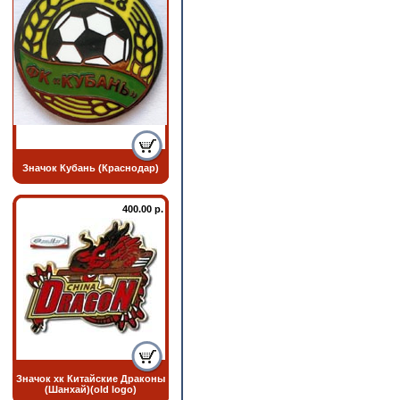
Значок Кубань (Краснодар)
400.00 р.
Значок хк Китайские Драконы
(Шанхай)(old logo)