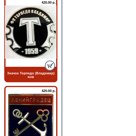
420.00 р.
Значок Торпедо (Владимир)
нов
420.00 р.