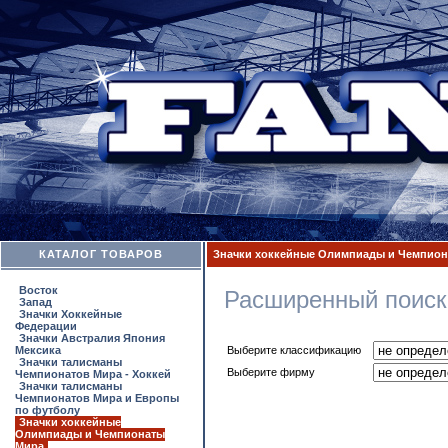
КАТАЛОГ ТОВАРОВ
Значки хоккейные Олимпиады и Чемпион
Восток
Расширенный поиск
Запад
Значки Хоккейные
Федерации
Значки Австралия Япония
Мексика
Выберите классификацию
Значки талисманы
Выберите фирму
Чемпионатов Мира - Хоккей
Значки талисманы
Чемпионатов Мира и Европы
по футболу
Значки хоккейные
Олимпиады и Чемпионаты
Мира