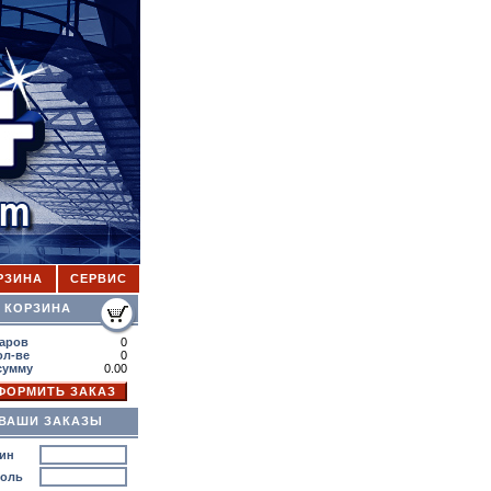
РЗИНА
СЕРВИС
ОРЗИНА
аров
0
ол-ве
0
сумму
0.00
ВАШИ ЗАКАЗЫ
ин
роль