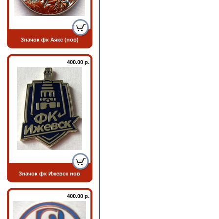
Значок фк Аякс (нов)
400.00 р.
Значок фк Ижевск нов
400.00 р.