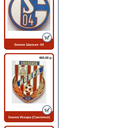
Значок Шальке -04
400.00 р.
Значок Искара (Смоленск)