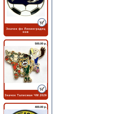
Значок фк Ленинградец
нов
500.00 р.
Значок Талисман ЧМ 2026
400.00 р.