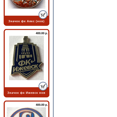
Значок фк Аякс (нов)
400.00 р.
Значок фк Ижевск нов
400.00 р.