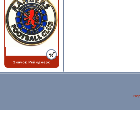
Значок Рейнджерс
Разр