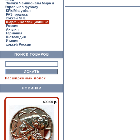
Значки Чемпионаты Мира и
Европы по фуболу
КРЫМ футбол
РАЗпродажа
хоккей NHL
Шарфы коллекционные
Россия
Англия
Германия
Шотландия
Италия
хоккей России
ПОИСК ТОВАРОВ
Расширенный поиск
НОВИНКИ
400.00 р.