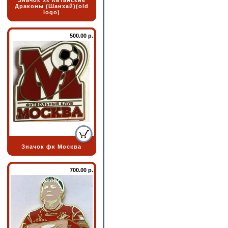
Значок хк Китайские
Драконы (Шанхай)(old
logo)
500.00 р.
Значок фк Москва
700.00 р.