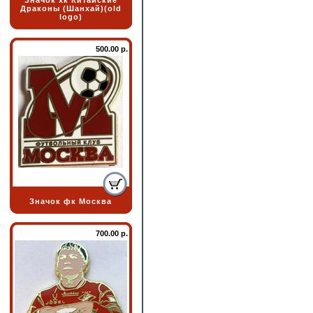
Значок хк Китайские
Драконы (Шанхай)(old
logo)
500.00 р.
Значок фк Москва
700.00 р.