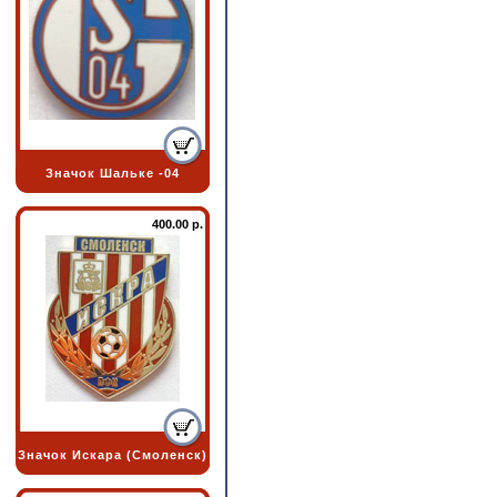
Значок Шальке -04
400.00 р.
Значок Искара (Смоленск)