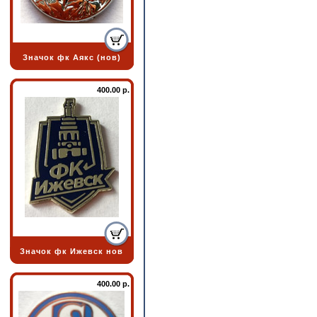
Значок фк Аякс (нов)
400.00 р.
Значок фк Ижевск нов
400.00 р.