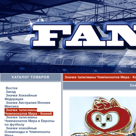
КАТАЛОГ ТОВАРОВ
Значки талисманы Чемпионатов Мира - Х
Зна
Восток
Запад
Значки Хоккейные
Федерации
Значки Австралия Япония
Мексика
Значки талисманы
Чемпионатов Мира - Хоккей
Значки талисманы
Чемпионатов Мира и Европы
по футболу
Значки хоккейные
Олимпиады и Чемпионаты
Мира