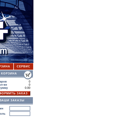
РЗИНА
СЕРВИС
ОРЗИНА
аров
0
ол-ве
0
сумму
0.00
ВАШИ ЗАКАЗЫ
ин
роль