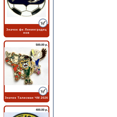
Значок фк Ленинградец
нов
500.00 р.
Значок Талисман ЧМ 2026
400.00 р.