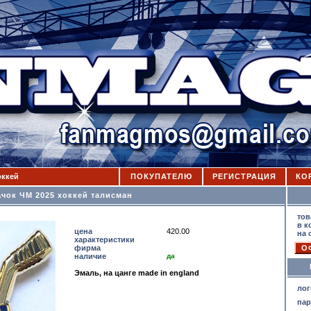
оккей
ПОКУПАТЕЛЮ
РЕГИСТРАЦИЯ
КО
чок ЧМ 2025 хоккей талисман
К
тов
в к
цена
420.00
на 
характеристики
фирма
наличие
да
Эмаль, на цанге made in england
лог
па