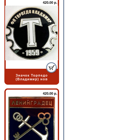
420.00 р.
Значок Торпедо
(Владимир) нов
420.00 р.