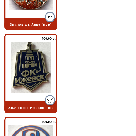
Значок фк Аякс (нов)
400.00 р.
Значок фк Ижевск нов
400.00 р.