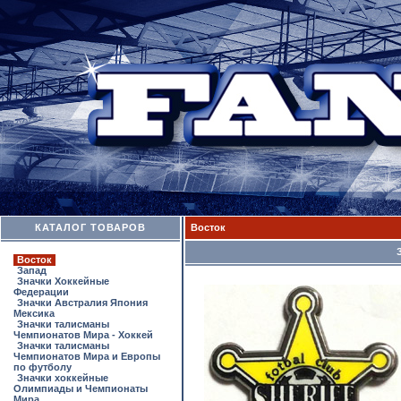
КАТАЛОГ ТОВАРОВ
Восток
Восток
Запад
Значки Хоккейные
Федерации
Значки Австралия Япония
Мексика
Значки талисманы
Чемпионатов Мира - Хоккей
Значки талисманы
Чемпионатов Мира и Европы
по футболу
Значки хоккейные
Олимпиады и Чемпионаты
Мира