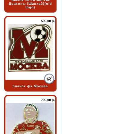
Значок хк Китайские
Драконы (Шанхай)(old
logo)
500.00 р.
Значок фк Москва
700.00 р.