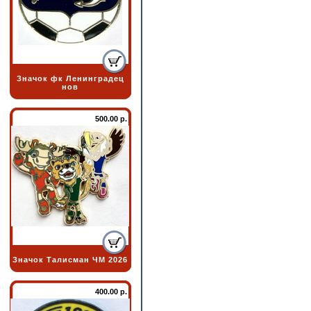
Значок фк Ленинградец
нов
500.00 р.
Значок Талисман ЧМ 2026
400.00 р.