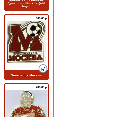
Значок хк Китайские
Драконы (Шанхай)(old
logo)
500.00 р.
Значок фк Москва
700.00 р.