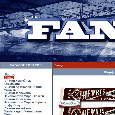
КАТАЛОГ ТОВАРОВ
Запад
Шарф H
Восток
Запад
Значки Хоккейные
Федерации
Значки Австралия Япония
Мексика
Значки талисманы
Чемпионатов Мира - Хоккей
Значки талисманы
Чемпионатов Мира и Европы
по футболу
Значки хоккейные
Олимпиады и Чемпионаты
Мира