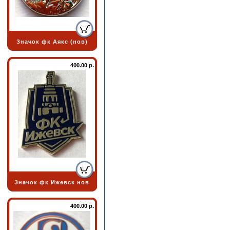
Значок фк Аякс (нов)
400.00 р.
Значок фк Ижевск нов
400.00 р.