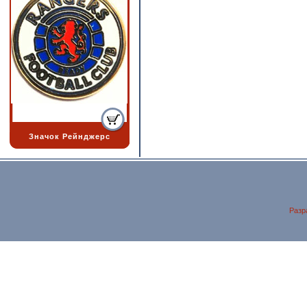
Значок Рейнджерс
Разр