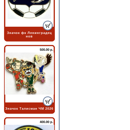
Значок фк Ленинградец
нов
500.00 р.
Значок Талисман ЧМ 2026
400.00 р.