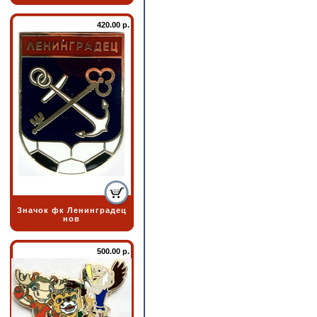
420.00 р.
Значок фк Ленинградец
нов
500.00 р.