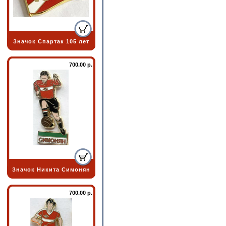
Значок Спартак 105 лет
700.00 р.
Значок Никита Симонян
700.00 р.