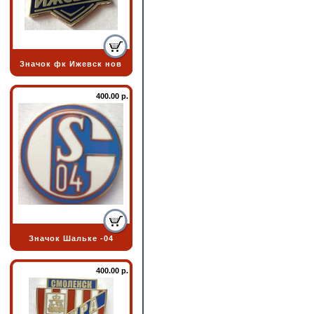
Значок фк Ижевск нов
400.00 р.
Значок Шальке -04
400.00 р.