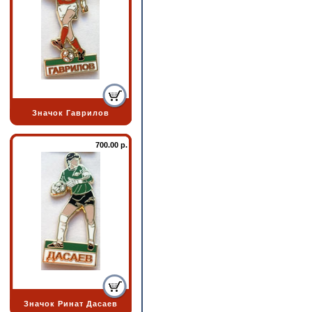
Значок Гаврилов
700.00 р.
Значок Ринат Дасаев