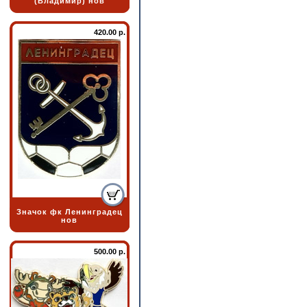
(Владимир) нов
420.00 р.
Значок фк Ленинградец
нов
500.00 р.