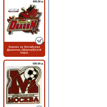
400.00 р.
Значок хк Китайские
Драконы (Шанхай)(old
logo)
500.00 р.