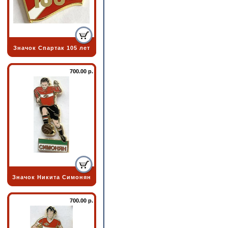
Значок Спартак 105 лет
700.00 р.
Значок Никита Симонян
700.00 р.