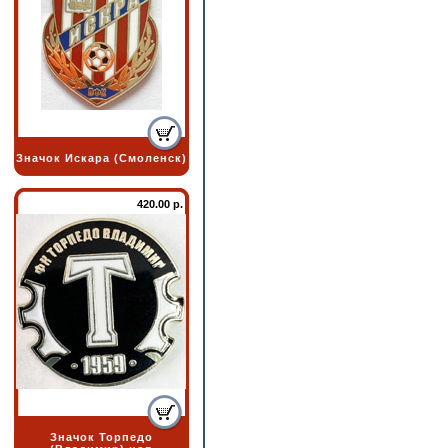
Значок Искара (Смоленск)
420.00 р.
Значок Торпедо