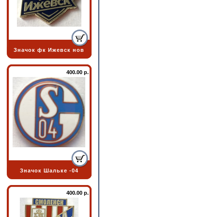
Значок фк Ижевск нов
400.00 р.
Значок Шальке -04
400.00 р.