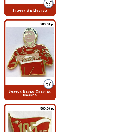
Значок фк Москва
700.00 р.
Значок Барко Спартак
Москва
500.00 р.