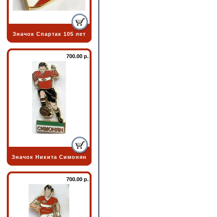
Значок Спартак 105 лет
700.00 р.
Значок Никита Симонян
700.00 р.