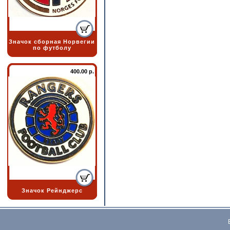
Значок сборная Норвегии
по футболу
400.00 р.
Значок Рейнджерс