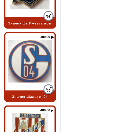
Значок фк Ижевск нов
400.00 р.
Значок Шальке -04
400.00 р.