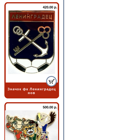
420.00 р.
Значок фк Ленинградец
нов
500.00 р.