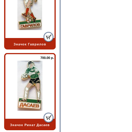
Значок Гаврилов
700.00 р.
Значок Ринат Дасаев