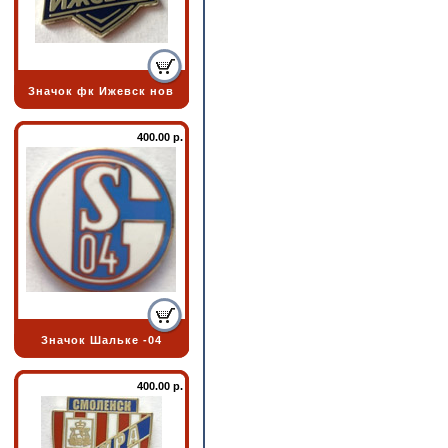
Значок фк Ижевск нов
400.00 р.
Значок Шальке -04
400.00 р.