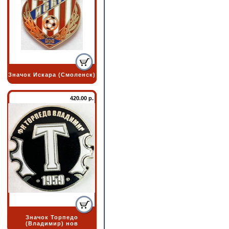
Значок Искара (Смоленск)
420.00 р.
Значок Торпедо
(Владимир) нов