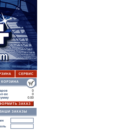
РЗИНА
СЕРВИС
ОРЗИНА
аров
0
ол-ве
0
сумму
0.00
ВАШИ ЗАКАЗЫ
ин
роль