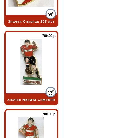
Значок Спартак 105 лет
700.00 р.
Значок Никита Симонян
700.00 р.