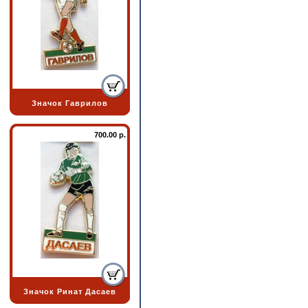
Значок Гаврилов
700.00 р.
Значок Ринат Дасаев