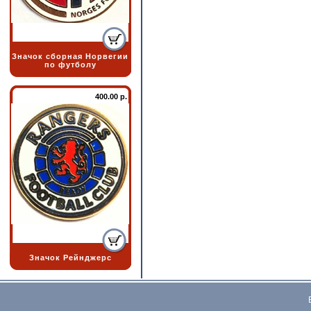
Значок сборная Норвегии
по футболу
400.00 р.
Значок Рейнджерс