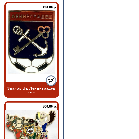
420.00 р.
Значок фк Ленинградец
нов
500.00 р.