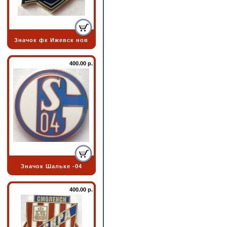
Значок фк Ижевск нов
400.00 р.
Значок Шальке -04
400.00 р.