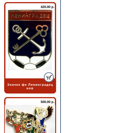
420.00 р.
Значок фк Ленинградец
нов
500.00 р.