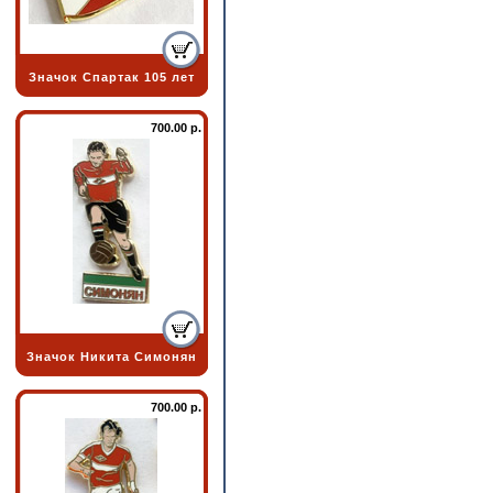
Значок Спартак 105 лет
700.00 р.
Значок Никита Симонян
700.00 р.