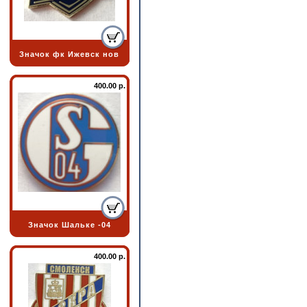
Значок фк Ижевск нов
400.00 р.
Значок Шальке -04
400.00 р.