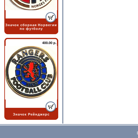
Значок сборная Норвегии
по футболу
400.00 р.
Значок Рейнджерс