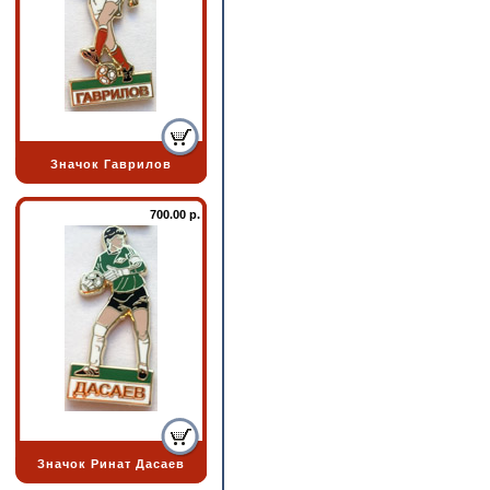
Значок Гаврилов
700.00 р.
Значок Ринат Дасаев