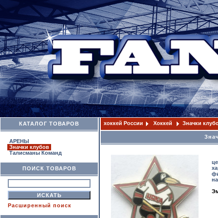
хоккей России
Хоккей
Значки клуб
КАТАЛОГ ТОВАРОВ
Зна
АРЕНЫ
Значки клубов
Талисманы Команд
це
ха
ПОИСК ТОВАРОВ
ф
н
Эм
Расширенный поиск