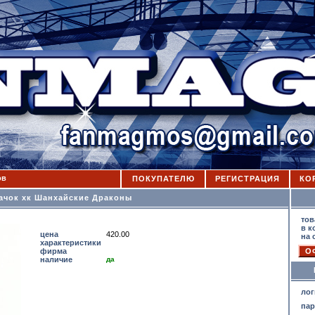
ов
ПОКУПАТЕЛЮ
РЕГИСТРАЦИЯ
КО
ачок хк Шанхайские Драконы
К
тов
в к
цена
420.00
на 
характеристики
фирма
наличие
да
лог
па