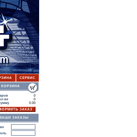
РЗИНА
СЕРВИС
ОРЗИНА
аров
0
ол-ве
0
сумму
0.00
ВАШИ ЗАКАЗЫ
ин
роль