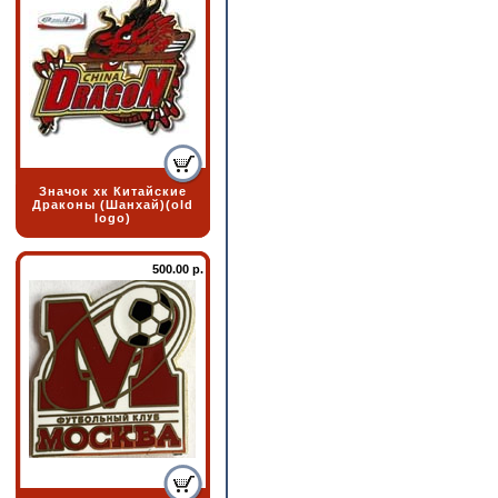
Значок хк Китайские
Драконы (Шанхай)(old
logo)
500.00 р.