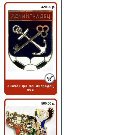
420.00 р.
Значок фк Ленинградец
нов
500.00 р.