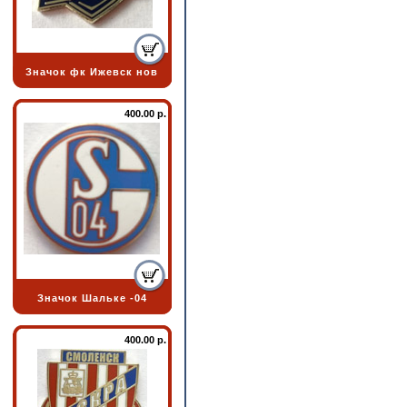
Значок фк Ижевск нов
400.00 р.
Значок Шальке -04
400.00 р.