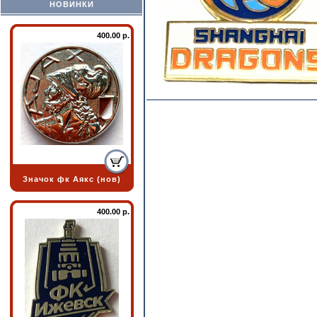
НОВИНКИ
400.00 р.
Значок фк Аякс (нов)
400.00 р.