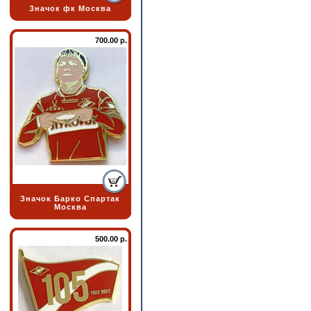
Значок фк Москва
700.00 р.
Значок Барко Спартак
Москва
500.00 р.