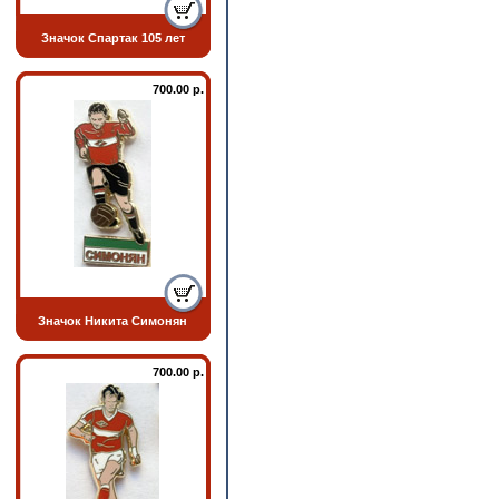
Значок Спартак 105 лет
700.00 р.
Значок Никита Симонян
700.00 р.