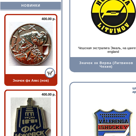
НОВИНКИ
400.00 р.
Чешская экстралига Эмаль, на цанге
england
Значок хк Верва (Литвинов
Чехия)
Значок фк Аякс (нов)
ц
ар
400.00 р.