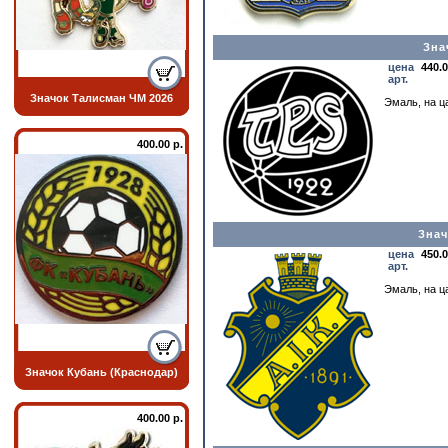
Зна
цена
440.
арт.
Значок Талисман ЧМ 2026
Эмаль, на ца
400.00 р.
Знач
цена
450.
арт.
Эмаль, на ца
Значок Кубань (Краснодар)
400.00 р.