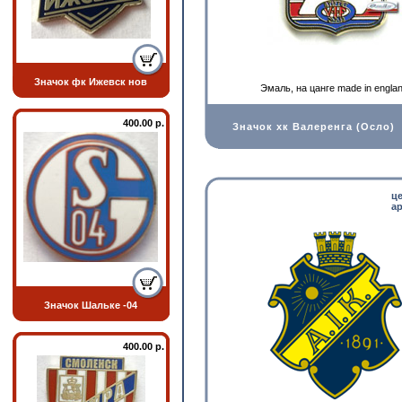
Значок фк Ижевск нов
Эмаль, на цанге made in engla
400.00 р.
Значок хк Валеренга (Осло)
ц
ар
Значок Шальке -04
400.00 р.