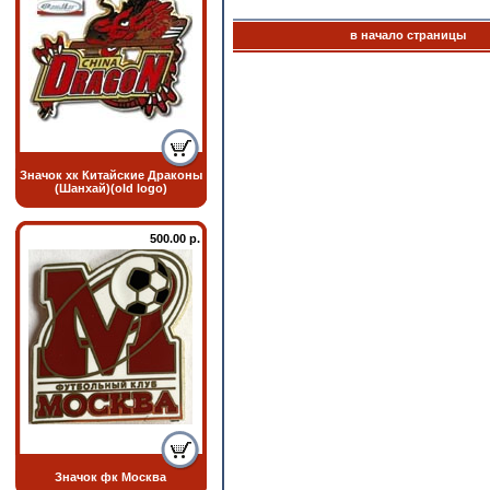
в начало страницы
Значок хк Китайские Драконы
(Шанхай)(old logo)
500.00 р.
Значок фк Москва