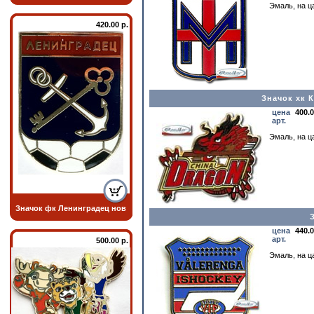
Эмаль, на ца
420.00 р.
Значок хк 
цена
400.
арт.
Эмаль, на ца
Значок фк Ленинградец нов
цена
440.
арт.
500.00 р.
Эмаль, на ца