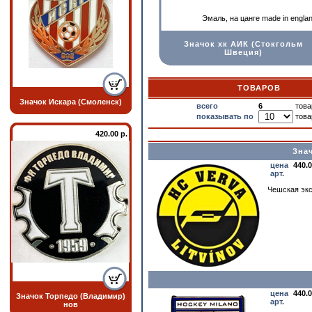
Эмаль, на цанге made in engla
Значок хк АИК (Стокгольм
Швеция)
ТОВАРОВ
Значок Искара (Смоленск)
всего
6
това
показывать по
това
420.00 р.
Зна
цена
440.
арт.
Чешская экс
цена
440.
Значок Торпедо (Владимир)
арт.
нов