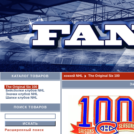
хоккей NHL
The Original Six 100
КАТАЛОГ ТОВАРОВ
Зн
The Original Six 100
Бейсболки клубов NHL
Значки клубов NHL
Шапки клубов NHL
ПОИСК ТОВАРОВ
Расширенный поиск