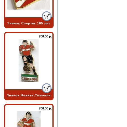
Значок Спартак 105 лет
700.00 р.
Значок Никита Симонян
700.00 р.