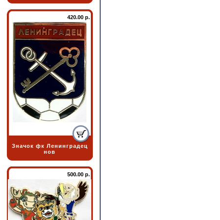
420.00 р.
Значок фк Ленинградец
нов
500.00 р.