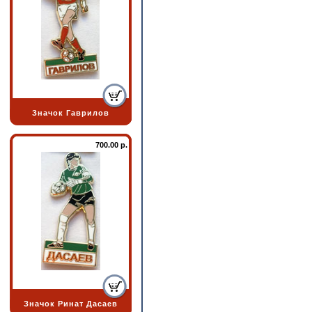
Значок Гаврилов
700.00 р.
Значок Ринат Дасаев