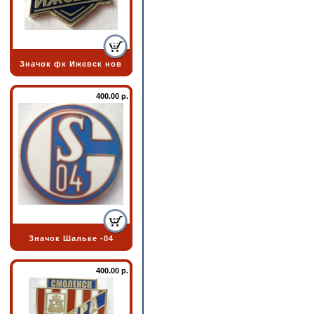
Значок фк Ижевск нов
400.00 р.
Значок Шальке -04
400.00 р.