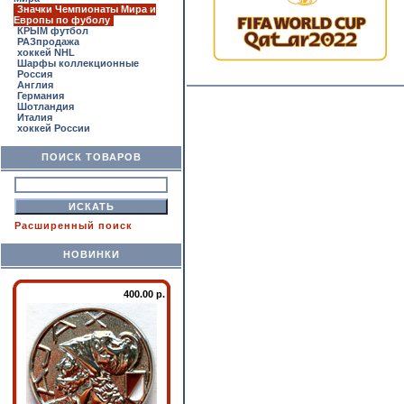
Значки Чемпионаты Мира и
Европы по фуболу
КРЫМ футбол
РАЗпродажа
хоккей NHL
Шарфы коллекционные
Россия
Англия
Германия
Шотландия
Италия
хоккей России
ПОИСК ТОВАРОВ
Расширенный поиск
НОВИНКИ
400.00 р.