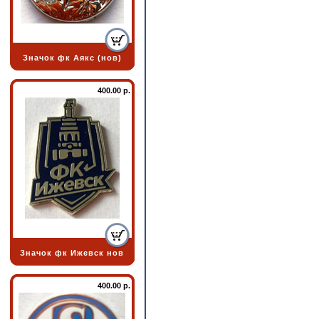
Значок фк Аякс (нов)
400.00 р.
Значок фк Ижевск нов
400.00 р.