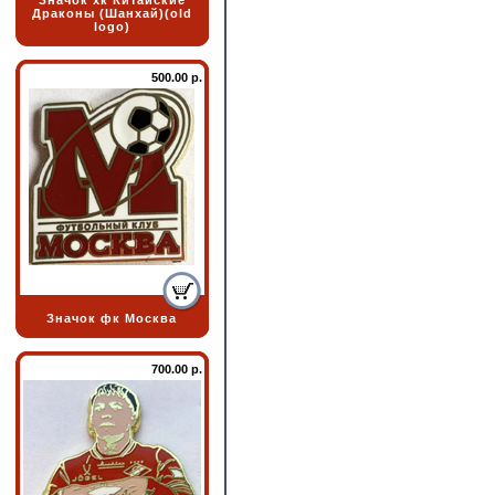
Значок хк Китайские
Драконы (Шанхай)(old
logo)
500.00 р.
Значок фк Москва
700.00 р.