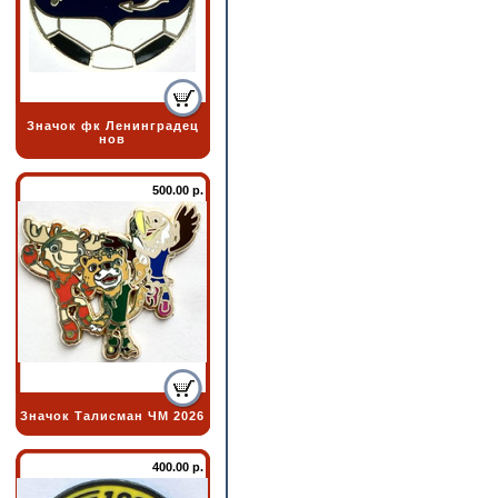
Значок фк Ленинградец
нов
500.00 р.
Значок Талисман ЧМ 2026
400.00 р.