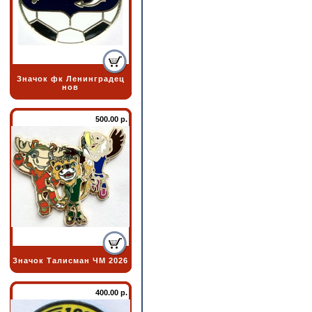
Значок фк Ленинградец
нов
500.00 р.
Значок Талисман ЧМ 2026
400.00 р.