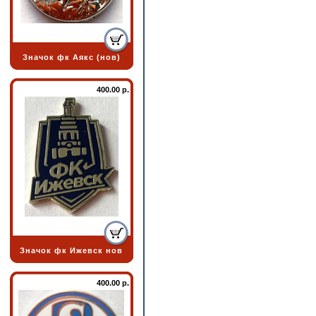
Значок фк Аякс (нов)
400.00 р.
Значок фк Ижевск нов
400.00 р.