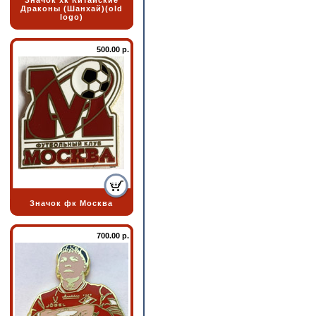
Значок хк Китайские
Драконы (Шанхай)(old
logo)
500.00 р.
Значок фк Москва
700.00 р.