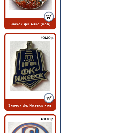
Значок фк Аякс (нов)
400.00 р.
Значок фк Ижевск нов
400.00 р.