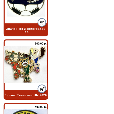
Значок фк Ленинградец
нов
500.00 р.
Значок Талисман ЧМ 2026
400.00 р.