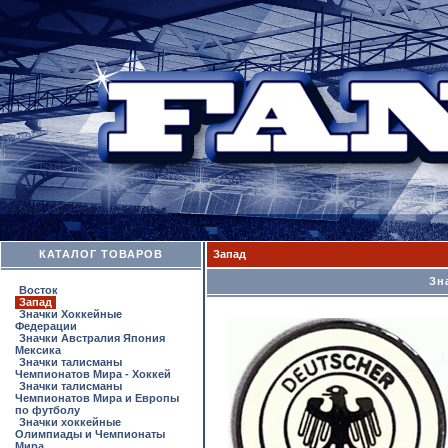
КАТАЛОГ ТОВАРОВ
Запад
Зн
Восток
Запад
Значки Хоккейные
Федерации
Значки Австралия Япония
Мексика
Значки талисманы
Чемпионатов Мира - Хоккей
Значки талисманы
Чемпионатов Мира и Европы
по футболу
Значки хоккейные
Олимпиады и Чемпионаты
Мира