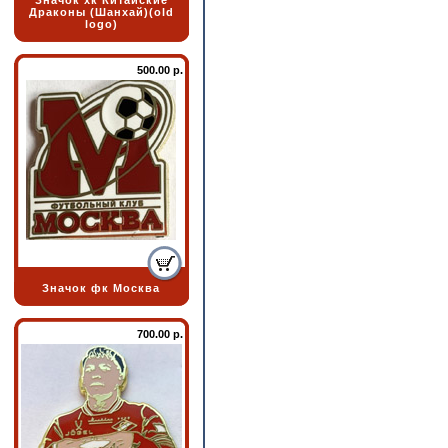
Значок хк Китайские
Драконы (Шанхай)(old
logo)
500.00 р.
Значок фк Москва
700.00 р.