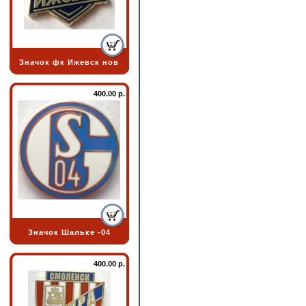
Значок фк Ижевск нов
400.00 р.
Значок Шальке -04
400.00 р.