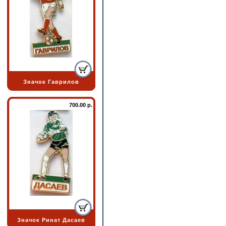
Значок Гаврилов
700.00 р.
Значок Ринат Дасаев