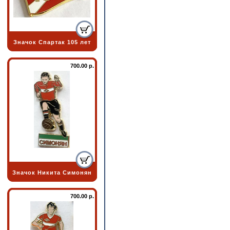
Значок Спартак 105 лет
700.00 р.
Значок Никита Симонян
700.00 р.