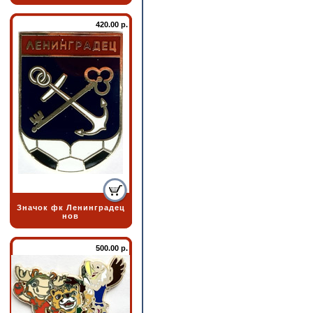
420.00 р.
Значок фк Ленинградец
нов
500.00 р.