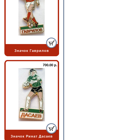
Значок Гаврилов
700.00 р.
Значок Ринат Дасаев