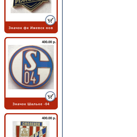
Значок фк Ижевск нов
400.00 р.
Значок Шальке -04
400.00 р.