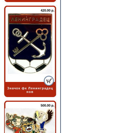
420.00 р.
Значок фк Ленинградец
нов
500.00 р.