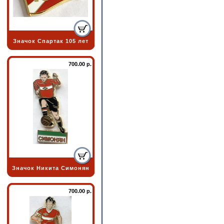
Значок Спартак 105 лет
700.00 р.
Значок Никита Симонян
700.00 р.