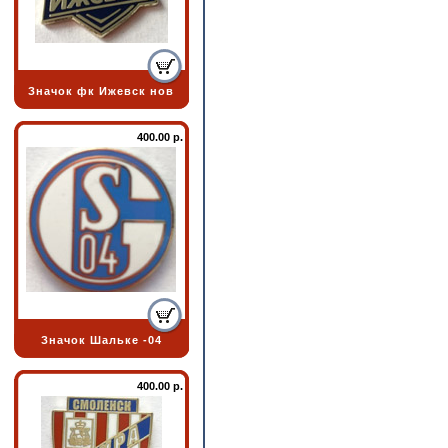
Значок фк Ижевск нов
400.00 р.
Значок Шальке -04
400.00 р.