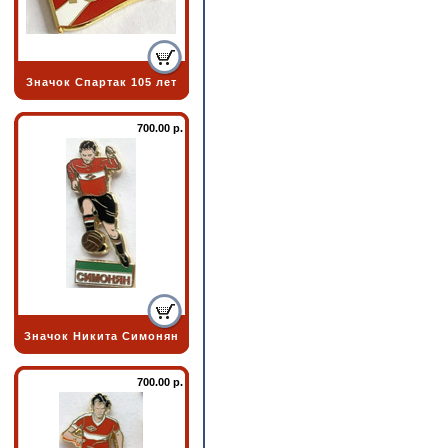
Значок Спартак 105 лет
700.00 р.
Значок Никита Симонян
700.00 р.