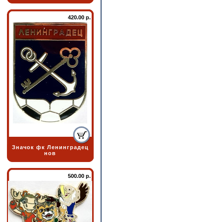
420.00 р.
Значок фк Ленинградец
нов
500.00 р.