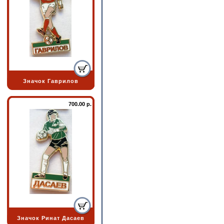
Значок Гаврилов
700.00 р.
Значок Ринат Дасаев