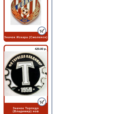
Значок Искара (Смоленск)
420.00 р.
Значок Торпедо
(Владимир) нов