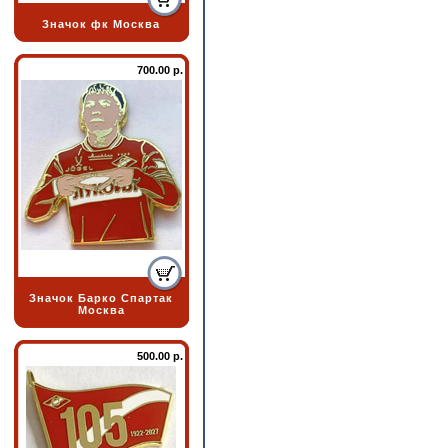
Значок фк Москва
700.00 р.
Значок Барко Спартак
Москва
500.00 р.