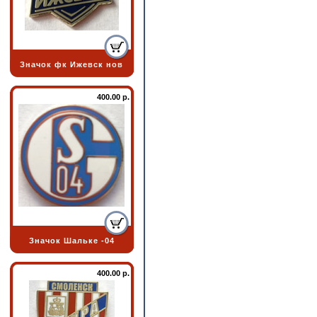
Значок фк Ижевск нов
400.00 р.
Значок Шальке -04
400.00 р.