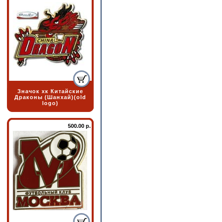
Значок хк Китайские
Драконы (Шанхай)(old
logo)
500.00 р.