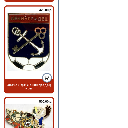
420.00 р.
Значок фк Ленинградец
нов
500.00 р.