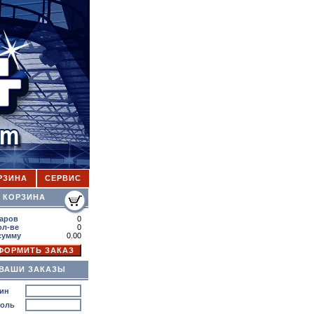
РЗИНА
СЕРВИС
ОРЗИНА
аров
0
ол-ве
0
сумму
0.00
ВАШИ ЗАКАЗЫ
ин
роль