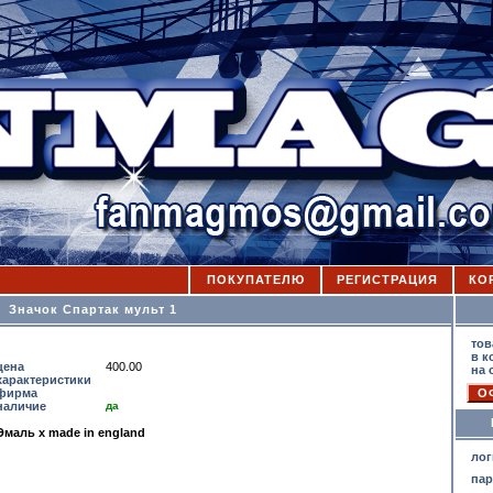
ПОКУПАТЕЛЮ
РЕГИСТРАЦИЯ
КО
Значок Cпартак мульт 1
К
тов
в к
цена
400.00
на 
характеристики
фирма
наличие
да
Эмаль х made in england
лог
па