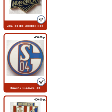
Значок фк Ижевск нов
400.00 р.
Значок Шальке -04
400.00 р.