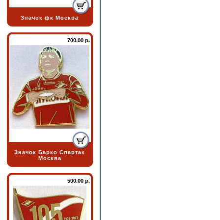
Значок фк Москва
700.00 р.
Значок Барко Спартак
Москва
500.00 р.