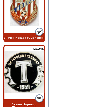
Значок Искара (Смоленск)
420.00 р.
Значок Торпедо