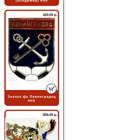
(Владимир) нов
420.00 р.
Значок фк Ленинградец
нов
500.00 р.