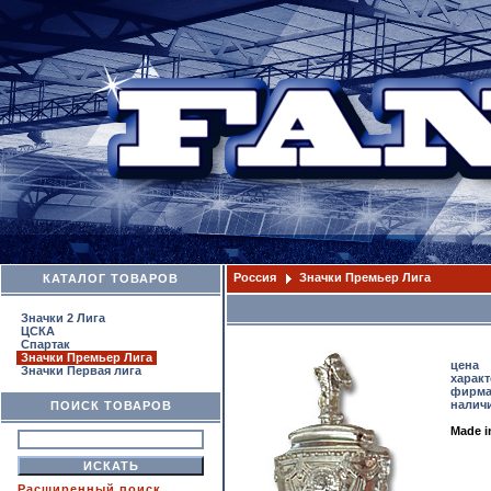
Россия
Значки Премьер Лига
КАТАЛОГ ТОВАРОВ
Значки 2 Лига
ЦСКА
Спартак
Значки Премьер Лига
цена
Значки Первая лига
харак
фирм
налич
ПОИСК ТОВАРОВ
Made 
Расширенный поиск