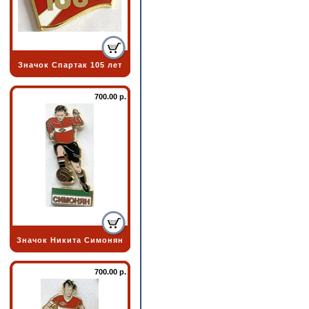
Значок Спартак 105 лет
700.00 р.
Значок Никита Симонян
700.00 р.