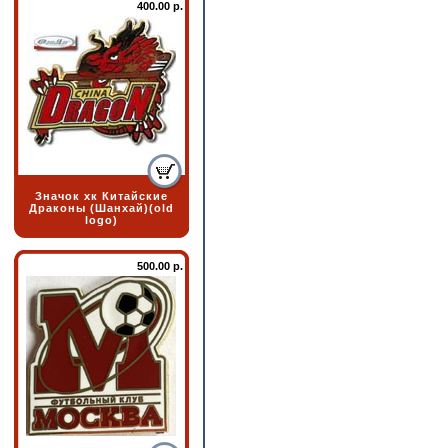
400.00 р.
Значок хк Китайские
Драконы (Шанхай)(old
logo)
500.00 р.