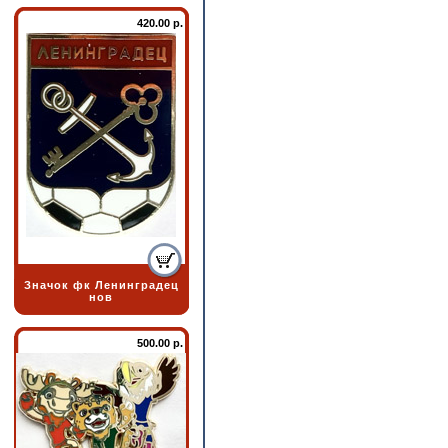
420.00 р.
Значок фк Ленинградец
нов
500.00 р.