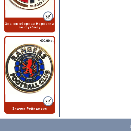
Значок сборная Норвегии
по футболу
400.00 р.
Значок Рейнджерс