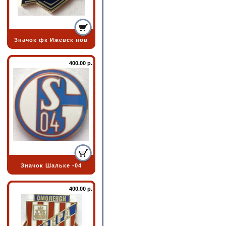
Значок фк Ижевск нов
400.00 р.
Значок Шальке -04
400.00 р.