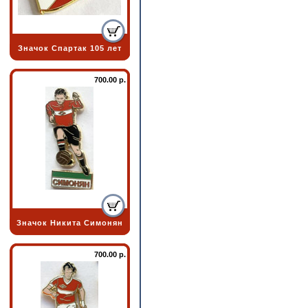
Значок Спартак 105 лет
700.00 р.
Значок Никита Симонян
700.00 р.