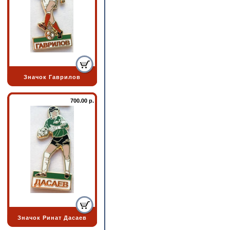
Значок Гаврилов
700.00 р.
Значок Ринат Дасаев